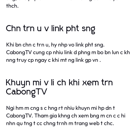
thch.
Chn trn u v link pht sng
Khi bn chn c trn u, hy nhp vo link pht sng.
CabongTV cung cp nhiu link d phng m bo bn lun c kh
nng truy cp ngay c khi mt ng link gp vn .
Khuyn mi v li ch khi xem trn
CabongTV
Ngi hm m cng s c hng rt nhiu khuyn mi hp dn t
CabongTV. Tham gia khng ch xem bng m cn c c hi
nhn qu tng t cc chng trnh m trang web t chc.