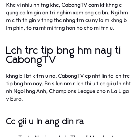
Khc vi nhiu nn tng khc, CabongTV cam kt khng c
qung co lm gin on tri nghim xem bng ca bn. Ngi hm
m c th th gin v thng thc nhng trn cu ny la m khng b
lm phin, to ra mt mi trng hon ho cho mi trn u.
Lch trc tip bng hm nay ti
CabongTV
khng b l bt k trn u no, CabongTV cp nht lin tc lch trc
tip bng hm nay. Bn s lun nm r lch thi u t cc gii u ln nht
nh Ngoi hng Anh, Champions League cho n La Liga
v Euro.
Cc gii u ln ang din ra