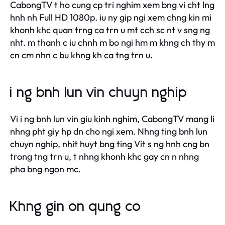
CabongTV t ho cung cp tri nghim xem bng vi cht lng
hnh nh Full HD 1080p. iu ny gip ngi xem chng kin mi
khonh khc quan trng ca trn u mt cch sc nt v sng ng
nht. m thanh c iu chnh m bo ngi hm m khng ch thy m
cn cm nhn c bu khng kh ca tng trn u.
i ng bnh lun vin chuyn nghip
Vi i ng bnh lun vin giu kinh nghim, CabongTV mang li
nhng pht giy hp dn cho ngi xem. Nhng ting bnh lun
chuyn nghip, nhit huyt bng ting Vit s ng hnh cng bn
trong tng trn u, t nhng khonh khc gay cn n nhng
pha bng ngon mc.
Khng gin on qung co