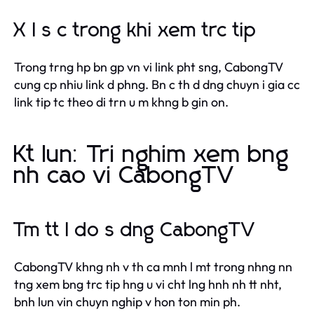
X l s c trong khi xem trc tip
Trong trng hp bn gp vn vi link pht sng, CabongTV
cung cp nhiu link d phng. Bn c th d dng chuyn i gia cc
link tip tc theo di trn u m khng b gin on.
Kt lun: Tri nghim xem bng
nh cao vi CabongTV
Tm tt l do s dng CabongTV
CabongTV khng nh v th ca mnh l mt trong nhng nn
tng xem bng trc tip hng u vi cht lng hnh nh tt nht,
bnh lun vin chuyn nghip v hon ton min ph.