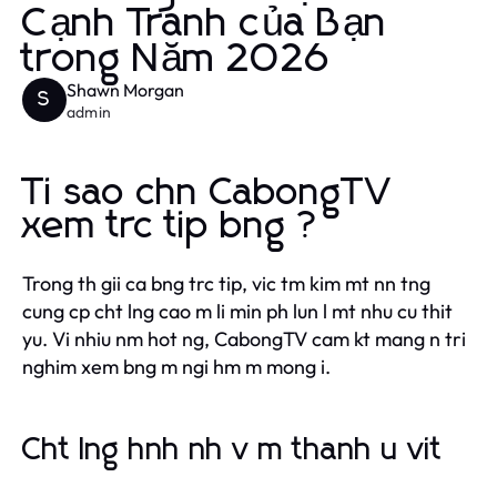
Cạnh Tranh của Bạn
trong Năm 2026
Shawn Morgan
S
admin
Ti sao chn CabongTV
xem trc tip bng ?
Trong th gii ca bng trc tip, vic tm kim mt nn tng
cung cp cht lng cao m li min ph lun l mt nhu cu thit
yu. Vi nhiu nm hot ng, CabongTV cam kt mang n tri
nghim xem bng m ngi hm m mong i.
Cht lng hnh nh v m thanh u vit