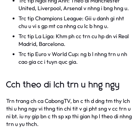
Trc tip Ngoi hng Anh: Theo di Manchester
United, Liverpool, Arsenal v nhng i bng hng u.
Trc tip Champions League: Gii u danh gi nht
chu u vi s gp mt ca nhng cu lc b hng u.
Trc tip La Liga: Khm ph cc trn cu hp dn vi Real
Madrid, Barcelona.
Trc tip Euro v World Cup: ng b l nhng trn u nh
cao gia cc i tuyn quc gia.
Cch theo di lch trn u hng ngy
Trn trang ch ca CabongTV, bn c th d dng tm thy lch
thi u hng ngy vi thng tin chi tit v gi pht sng v cc trn u
ni bt. iu ny gip bn c th sp xp thi gian hp l theo di nhng
trn u yu thch.