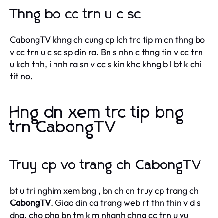
Thng bo cc trn u c sc
CabongTV khng ch cung cp lch trc tip m cn thng bo
v cc trn u c sc sp din ra. Bn s nhn c thng tin v cc trn
u kch tnh, i hnh ra sn v cc s kin khc khng b l bt k chi
tit no.
Hng dn xem trc tip bng
trn CabongTV
Truy cp vo trang ch CabongTV
bt u tri nghim xem bng , bn ch cn truy cp trang ch
CabongTV
. Giao din ca trang web rt thn thin v d s
dng, cho php bn tm kim nhanh chng cc trn u yu