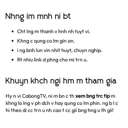
Nhng im mnh ni bt
Cht lng m thanh v hnh nh tuyt vi.
Khng c qung co lm gin on.
i ng bnh lun vin nhit huyt, chuyn nghip.
Rt nhiu link d phng cho mi trn u.
Khuyn khch ngi hm m tham gia
Hy n vi CabongTV, ni m bn c th
xem bng trc tip
m
khng lo lng v ph dch v hay qung co lm phin. ng b l c
hi theo di cc trn u nh cao t cc gii bng hng u th gii!