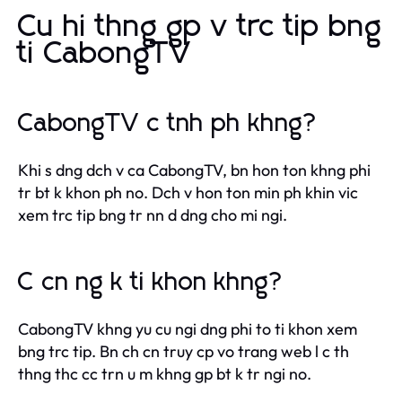
Cu hi thng gp v trc tip bng
ti CabongTV
CabongTV c tnh ph khng?
Khi s dng dch v ca CabongTV, bn hon ton khng phi
tr bt k khon ph no. Dch v hon ton min ph khin vic
xem trc tip bng tr nn d dng cho mi ngi.
C cn ng k ti khon khng?
CabongTV khng yu cu ngi dng phi to ti khon xem
bng trc tip. Bn ch cn truy cp vo trang web l c th
thng thc cc trn u m khng gp bt k tr ngi no.